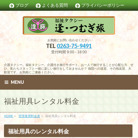
ブログ
よくある質問
プライバシーポリシー
お気軽にお問い合わせください
TEL
0263-75-9491
受付時間 9:00 - 18:00
介護タクシー。福祉タクシー。介護付き旅行サポート。お一人で旅行することが心配な方、ぜ
ひ、私たちスタッフと一緒に楽しい旅行をしてみませんか？ 病院への送迎、その他送迎、大
歓迎です。お気軽にご連絡ください。
MENU
福祉用具レンタル料金
HOME
»
管理者用料金表
»
福祉用具レンタル料金
福祉用具のレンタル料金