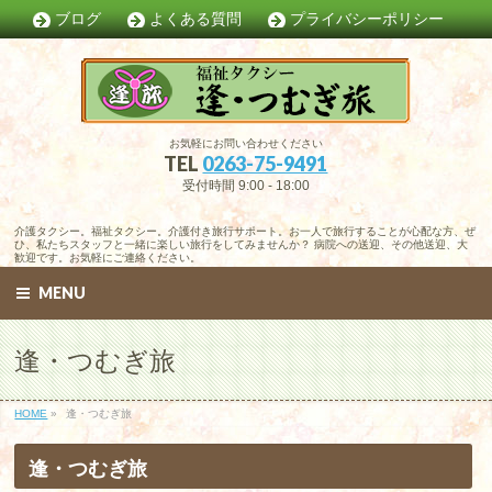
ブログ
よくある質問
プライバシーポリシー
お気軽にお問い合わせください
TEL
0263-75-9491
受付時間 9:00 - 18:00
介護タクシー。福祉タクシー。介護付き旅行サポート。お一人で旅行することが心配な方、ぜ
ひ、私たちスタッフと一緒に楽しい旅行をしてみませんか？ 病院への送迎、その他送迎、大
歓迎です。お気軽にご連絡ください。
MENU
逢・つむぎ旅
HOME
»
逢・つむぎ旅
逢・つむぎ旅